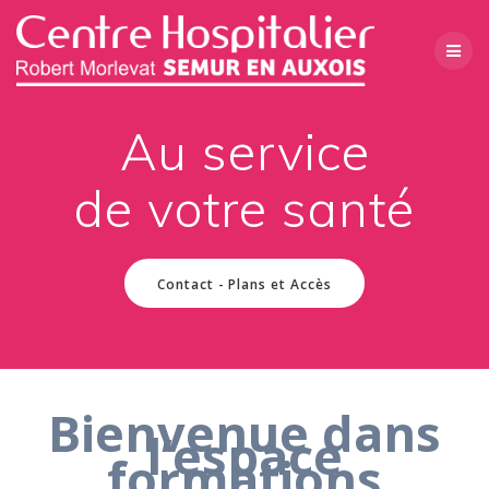
Passer
au
contenu
Au service
de votre santé
Contact - Plans et Accès
Bienvenue dans
l’espace
formations